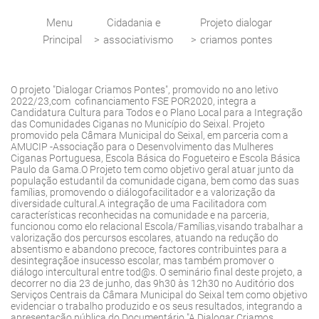
Menu
Cidadania e
Projeto dialogar
Principal
>
associativismo
>
criamos pontes
O projeto "Dialogar Criamos Pontes", promovido no ano letivo
2022/23,com cofinanciamento FSE POR2020, integra a
Candidatura Cultura para Todos e o Plano Local para a Integração
das Comunidades Ciganas no Município do Seixal. Projeto
promovido pela Câmara Municipal do Seixal, em parceria com a
AMUCIP -Associação para o Desenvolvimento das Mulheres
Ciganas Portuguesa, Escola Básica do Fogueteiro e Escola Básica
Paulo da Gama.O Projeto tem como objetivo geral atuar junto da
população estudantil da comunidade cigana, bem como das suas
famílias, promovendo o diálogofacilitador e a valorização da
diversidade cultural.A integração de uma Facilitadora com
características reconhecidas na comunidade e na parceria,
funcionou como elo relacional Escola/Famílias,visando trabalhar a
valorização dos percursos escolares, atuando na redução do
absentismo e abandono precoce, factores contribuintes para a
desintegraçãoe insucesso escolar, mas também promover o
diálogo intercultural entre tod@s. O seminário final deste projeto, a
decorrer no dia 23 de junho, das 9h30 às 12h30 no Auditório dos
Serviços Centrais da Câmara Municipal do Seixal tem como objetivo
evidenciar o trabalho produzido e os seus resultados, integrando a
apresentação pública do Documentário "A Dialogar Criamos